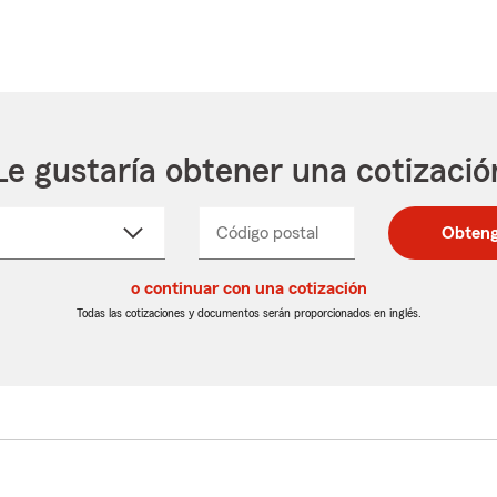
Le gustaría obtener una cotizació
cione
Código postal
Ingresa
Ingresa
Obteng
_____
un
un
re
código
código
cto
o continuar con una cotización
postal
postal
de
de
Todas las cotizaciones y documentos serán proporcionados en inglés.
egable
5
5
dígitos
dígitos