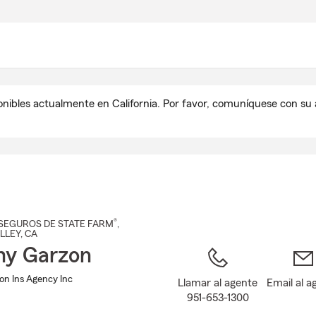
Pasar
al
contenido
principal
onibles actualmente en California. Por favor, comuníquese con s
®
SEGUROS DE STATE FARM
,
LLEY
, CA
my Garzon
n Ins Agency Inc
Llamar al agente
Email al a
951-653-1300