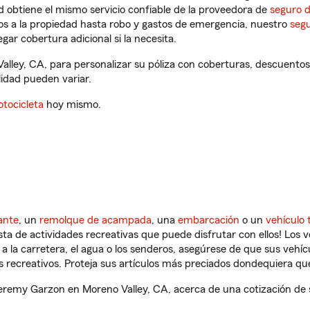
 obtiene el mismo servicio confiable de la proveedora de
seguro 
os a la propiedad hasta robo y gastos de emergencia, nuestro
segu
gar cobertura adicional si la necesita.
lley, CA, para personalizar su póliza con coberturas, descuento
ilidad pueden variar.
tocicleta
hoy mismo.
ante
, un
remolque de acampada
, una
embarcación
o un
vehículo 
ista de actividades recreativas que puede disfrutar con ellos! Los 
a la carretera, el agua o los senderos, asegúrese de que sus vehí
 recreativos. Proteja sus artículos más preciados dondequiera qu
remy Garzon en Moreno Valley, CA, acerca de una cotización de s