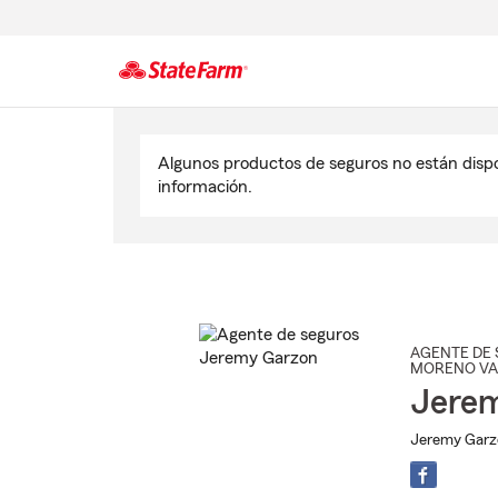
Comienzo
del
Algunos productos de seguros no están disp
contenido
información.
principal
AGENTE DE 
MORENO VA
Jere
Jeremy Garzo